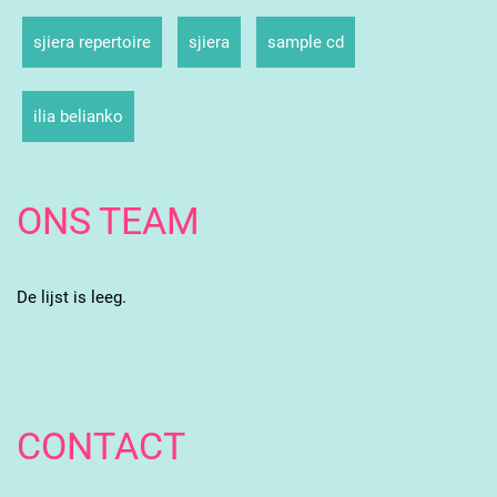
sjiera repertoire
sjiera
sample cd
ilia belianko
ONS TEAM
De lijst is leeg.
CONTACT